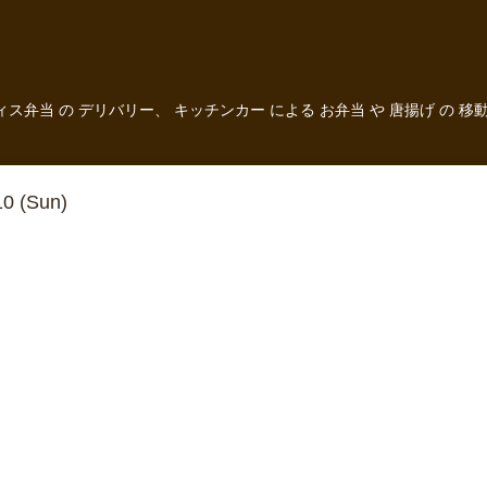
フィス弁当 の デリバリー、 キッチンカー による お弁当 や 唐揚げ 
10 (Sun)