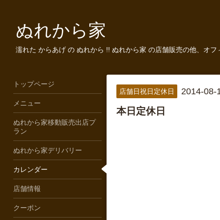
ぬれから家
濡れた からあげ の ぬれから !! ぬれから家 の店舗販売の他、オ
トップページ
2014-08-
店舗日祝日定休日
メニュー
本日定休日
ぬれから家移動販売出店プ
ラン
ぬれから家デリバリー
カレンダー
店舗情報
クーポン