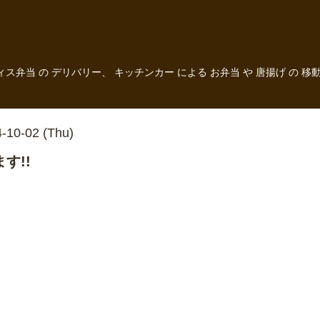
フィス弁当 の デリバリー、 キッチンカー による お弁当 や 唐揚げ 
-10-02 (Thu)
す!!