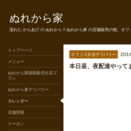
ぬれから家
濡れた からあげ の ぬれから !! ぬれから家 の店舗販売の他、オ
トップページ
2014
オフィス弁当デリバリー
メニュー
本日昼、夜配達やってま
ぬれから家移動販売出店プ
ラン
ぬれから家デリバリー
カレンダー
店舗情報
クーポン