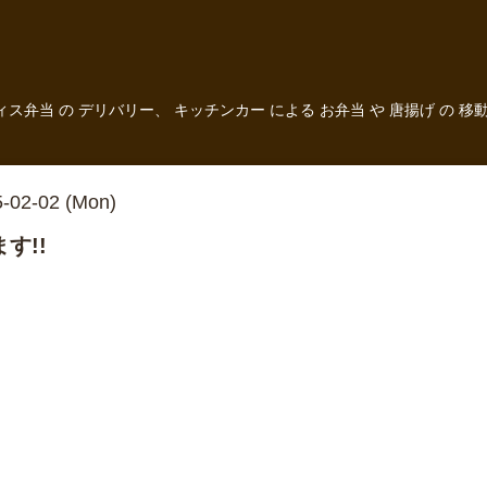
フィス弁当 の デリバリー、 キッチンカー による お弁当 や 唐揚げ 
-02-02 (Mon)
す!!