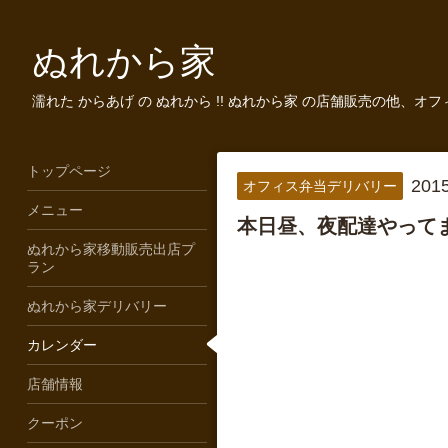
ぬれから家
濡れた からあげ の ぬれから !! ぬれから家 の店舗販売の他、オ
トップページ
2015
オフィス弁当デリバリー
メニュー
本日昼、夜配達やってま
ぬれから家移動販売出店プ
ラン
ぬれから家デリバリー
カレンダー
店舗情報
クーポン