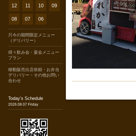
12
11
10
09
08
07
06
只今の期間限定メニュー
（デリバリー）
得々飲み会・宴会メニュー
プラン
移動販売出店依頼・お弁当
デリバリー・その他お問い
合わせ
Today's Schedule
2026.08.07 Friday