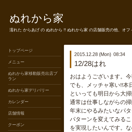
ぬれから家
濡れた からあげ の ぬれから !! ぬれから家 の店舗販売の他、オ
トップページ
2015.12.28 (Mon) 08:34
メニュー
12/28はれ
ぬれから家移動販売出店プ
おはようございます。今
ラン
でも、メッチャ寒い!!
ぬれから家デリバリー
といっても明日から大掃
通常は仕事しながらの掃
カレンダー
年末にやるみたいなパタ
店舗情報
パターンを変えてみるこ
クーポン
を実現したいんです。な