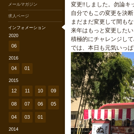
変更!!しました。勿論
メールマガジン
自分でもこの変更を決断
求人ページ
まだまだ変更して間もな
インフォメーション
来年はもっと変更したい
2020
積極的にチャレンジして
06
では、本日も元気いっぱい
2016
04
01
2015
12
11
10
09
08
07
06
05
04
03
01
2014