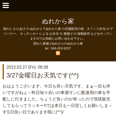
ぬれから家
濡れた からあげ の ぬれから !! ぬれから家 の店舗販売の他、オフィス弁当 の デ
リバリー、 キッチンカー による お弁当 や 唐揚げ の 移動販売 などをやってい
ますのでお気軽にお問い合わせ下さい。
濡れた唐揚げぬれからのぬれから家
tel : 048-653-9207
2015.03.27 (Fri) 08:38
3/27金曜日お天気です(^^)
おはようございます。今日も良い天気です。まぁ～目も痒
いですがねぇ～昨日
知り合いの車屋サンに配達用の車を手
配しに行きました。ちょうど良いのが有ったので現状販売
してもらってラッキー!!では本日も一日宜しくお願いしま～
す!1日良い日であります様に(^^)/