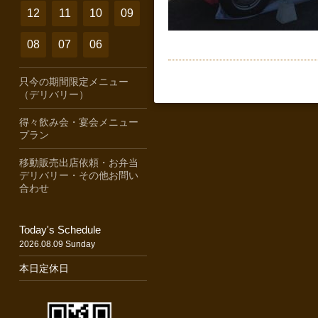
12
11
10
09
08
07
06
只今の期間限定メニュー
（デリバリー）
得々飲み会・宴会メニュー
プラン
移動販売出店依頼・お弁当
デリバリー・その他お問い
合わせ
Today's Schedule
2026.08.09 Sunday
本日定休日