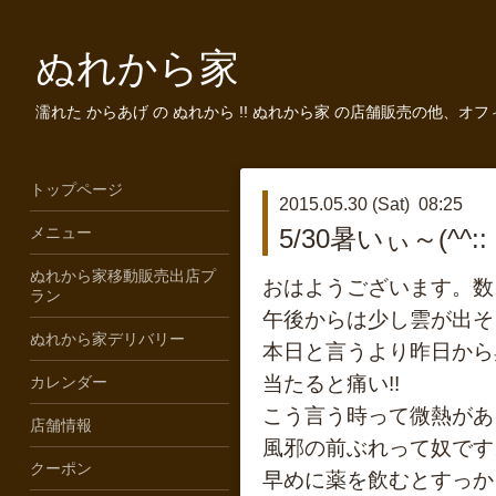
ぬれから家
濡れた からあげ の ぬれから !! ぬれから家 の店舗販売の他、オ
トップページ
2015.05.30 (Sat) 08:25
メニュー
5/30暑いぃ～(^^::
ぬれから家移動販売出店プ
おはようございます。数
ラン
午後からは少し雲が出そう
ぬれから家デリバリー
本日と言うより昨日から
当たると痛い!!
カレンダー
こう言う時って微熱があ
店舗情報
風邪の前ぶれって奴です
クーポン
早めに薬を飲むとすっか