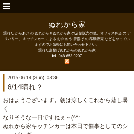
ぬれから家
濡れた からあげ の ぬれから !! ぬれから家 の店舗販売の他、オフィス弁当 の デ
リバリー、 キッチンカー による お弁当 や 唐揚げ の 移動販売 などをやってい
ますのでお気軽にお問い合わせ下さい。
濡れた唐揚げぬれからのぬれから家
tel : 048-653-9207
2015.06.14 (Sun) 08:36
6/14晴れ？
おはようございます。朝は涼しくこれから蒸し暑
く
なりそうな一日ですねぇ～(^^:
ぬれから家キッチンカーは本日で催事としてのシ