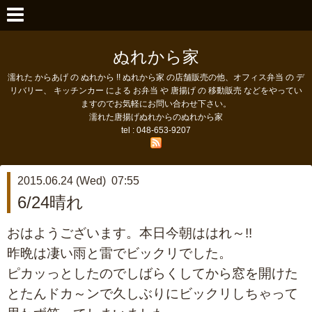
ぬれから家
濡れた からあげ の ぬれから !! ぬれから家 の店舗販売の他、オフィス弁当 の デ
リバリー、 キッチンカー による お弁当 や 唐揚げ の 移動販売 などをやってい
ますのでお気軽にお問い合わせ下さい。
濡れた唐揚げぬれからのぬれから家
tel : 048-653-9207
2015.06.24 (Wed) 07:55
6/24晴れ
おはようございます。本日今朝ははれ～!!
昨晩は凄い雨と雷でビックリでした。
ピカッっとしたのでしばらくしてから窓を開けた
とたんドカ～ンで久しぶりにビックリしちゃって