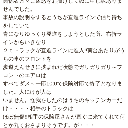
関係者方々ご迷惑をお掛けして誠に申し訳ありま
せんでした。
事故の説明をするとうちが直進ラインで信号待ち
をしていて
青になりゆっくり発進をしようとした所、右折ラ
インからいきなり
２ｔトラックが直進ラインに進入!!荷台あたりがう
ちの車のフロントを
歩道えんせきに挟まれた状態でガリガリガリ～フ
ロントのエアロは
すべてダメ～一応10:0で保険対応で終了となりま
した。人にけが人は
いません。怪我をしたのはうちのキッチンカーだ
け・・・・相手のトラックは
ほぼ無傷!!相手の保険屋さんが直ぐに来てくれて何
とか丸くおさまりそうです。が・・・