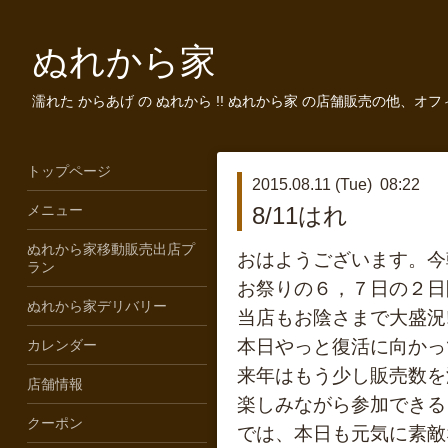
ぬれから家
濡れた からあげ の ぬれから !! ぬれから家 の店舗販売の他、オ
トップページ
2015.08.11 (Tue) 08:22
メニュー
8/11はれ
ぬれから家移動販売出店プ
おはようございます。今
ラン
お祭りの６，７日の２日
ぬれから家デリバリー
当店もお陰さまで大盛況!!
本日やっと復活に向かっ
カレンダー
来年はもう少し販売数を
店舗情報
楽しみながら参加できる
クーポン
では、本日も元気に素敵な